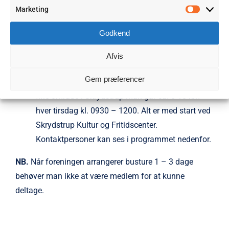
motion ved at spille billard, bordtennis, bob, indendørs
Marketing
petanque. Der spilles også brætspil, og der er gang i
Marketi
strikketøjet.
Godkend
Det er også muligt at spille krolf som afvikles
Afvis
hver tirsdag kl. 0930-1200.
Gem præferencer
Det er også muligt at få en gåtur rundt i vores
fine område i Skrydstrup man går ca. 5-10 km
hver tirsdag kl. 0930 – 1200. Alt er med start ved
Skrydstrup Kultur og Fritidscenter.
Kontaktpersoner kan ses i programmet nedenfor.
NB.
Når foreningen arrangerer busture 1 – 3 dage
behøver man ikke at være medlem for at kunne
deltage.