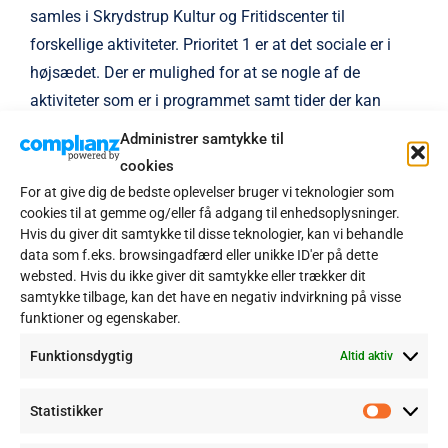
samles i Skrydstrup Kultur og Fritidscenter til
forskellige aktiviteter. Prioritet 1 er at det sociale er i
højsædet. Der er mulighed for at se nogle af de
aktiviteter som er i programmet samt tider der kan
variere (se under fanen “Aktivitetskalender / Program /
Administrer samtykke til
Nyheder”).
cookies
For at give dig de bedste oplevelser bruger vi teknologier som
Så hvis det er noget som fanger dig, er du meget
cookies til at gemme og/eller få adgang til enhedsoplysninger.
velkommen til at møde op et par gange, inden du evt.
Hvis du giver dit samtykke til disse teknologier, kan vi behandle
data som f.eks. browsingadfærd eller unikke ID'er på dette
melder dig ind i foreningen. Pris for medlemskab er
websted. Hvis du ikke giver dit samtykke eller trækker dit
150 kr. pr. år. Hvorfor blive medlem, jo det giver dig
samtykke tilbage, kan det have en negativ indvirkning på visse
mange fordele ved diverse arrangementer, du skal for
funktioner og egenskaber.
eksempel være medlem for at kunne spille med ved
Funktionsdygtig
Altid aktiv
vores banko spil, da der er pengegevinster.
Statistikker
Spille dage i programmet er der mulighed for lidt
Statisti