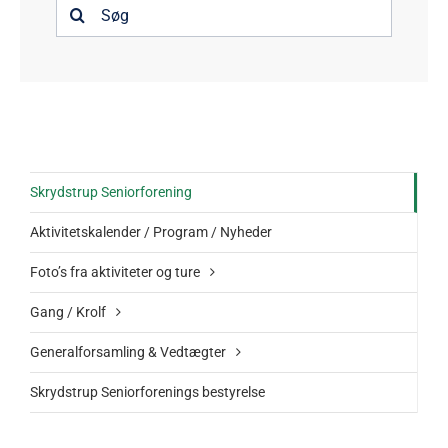
Søg
Trampestien – Oversigt
efter:
Information
Kontakt
Skrydstrup Seniorforening
Aktivitetskalender / Program / Nyheder
Foto’s fra aktiviteter og ture
Gang / Krolf
Generalforsamling & Vedtægter
Skrydstrup Seniorforenings bestyrelse