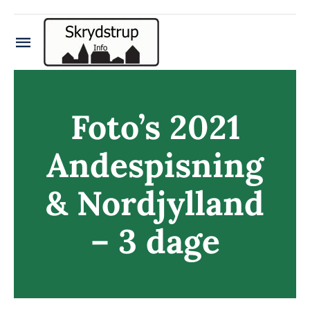
Skip
to
content
Toggle
Navigation
Håndbold
Foto’s 2021
Fodbold
Andespisning
Gymnastik
& Nordjylland
Badminton
– 3 dage
Skrydstrup Seniorforening
Square Dansere