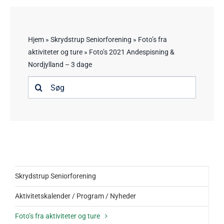
Trampestien – Oversigt
Information
Hjem
»
Skrydstrup Seniorforening
»
Foto’s fra
aktiviteter og ture
»
Foto’s 2021 Andespisning &
Kontakt
Nordjylland – 3 dage
Søg
efter:
Skrydstrup Seniorforening
Aktivitetskalender / Program / Nyheder
Foto’s fra aktiviteter og ture