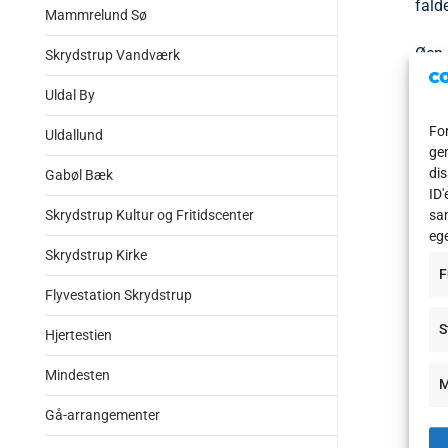
fald
Mammrelund Sø
Øen 
Skrydstrup Vandværk
Hele
Uldal By
områ
For
Uldallund
bred
gem
Der 
dis
Gabøl Bæk
Man 
ID'
Skrydstrup Kultur og Fritidscenter
sam
unde
eg
Det 
Skrydstrup Kirke
F
Borv
Flyvestation Skrydstrup
form
S
Mod 
Hjertestien
Mindesten
Herf
M
Gå-arrangementer
Der 