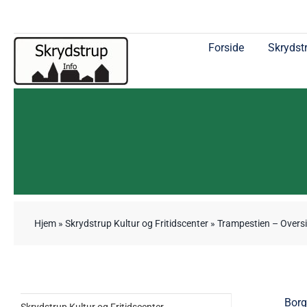
Skip
to
content
Forside
Skrydstr
Hjem
»
Skrydstrup Kultur og Fritidscenter
»
Trampestien – Oversi
Borg