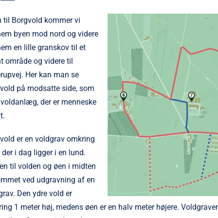
 til Borgvold kommer vi
em byen mod nord og videre
em en lille granskov til et
t område og videre til
rupvej. Her kan man se
vold på modsatte side,
som
t voldanlæg, der er menneske
t.
vold er en voldgrav omkring
 der i dag ligger i en lund.
en til volden og øen i midten
ommet ved udgravning af en
grav. Den ydre vold er
ing 1 meter høj, medens øen er en halv meter højere. Voldgrave