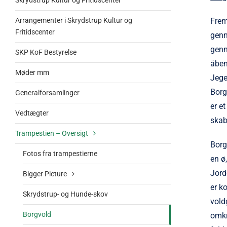
Skrydstrup Kultur og Fritidscenter
Arrangementer i Skrydstrup Kultur og
Frem
Fritidscenter
genn
genn
SKP KoF Bestyrelse
åben
Møder mm
Jege
Borg
Generalforsamlinger
er e
Vedtægter
skab
Trampestien – Oversigt
Borg
Fotos fra trampestierne
en ø,
Jord
Bigger Picture
er k
Skrydstrup- og Hunde-skov
vold
Borgvold
omkr