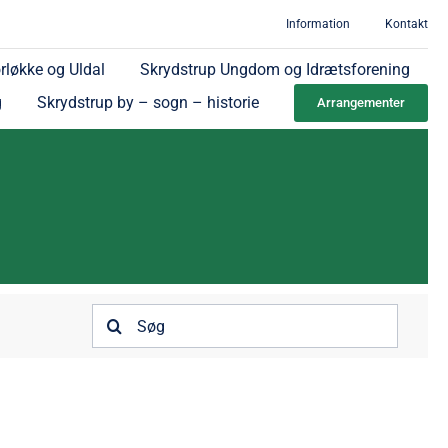
Information
Kontakt
rløkke og Uldal
Skrydstrup Ungdom og Idrætsforening
g
Skrydstrup by – sogn – historie
Arrangementer
Søg
efter: