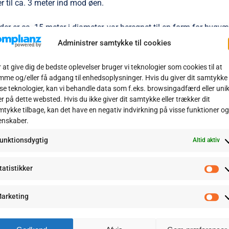
er til ca. 3 meter ind mod øen.
der er ca. 15 meter i diameter, var beregnet til en form for bygvæ
 voldanlægget et ca. 60 meter langt og 25 meter bredt. Adgangs
Administrer samtykke til cookies
det (”forborg”) mod vest er ca. 25 meter langt og ca. 7 meter
 at give dig de bedste oplevelser bruger vi teknologier som cookies til at
t, hvor der nok har været en bro over til centerøen.
me og/eller få adgang til enhedsoplysninger. Hvis du giver dit samtykke t
har ikke været den store arkæologiske interesse for området end
se teknologier, kan vi behandle data som f.eks. browsingadfærd eller uni
forestiller sig at der har stået et tårn med en platform 1-2 meter
er på dette websted. Hvis du ikke giver dit samtykke eller trækker dit
tykke tilbage, kan det have en negativ indvirkning på visse funktioner og
r toppen af ydervæggen.
enskaber.
menes at være lavet omkring 1300 tallet, hvor Tørning Slot blev 
unktionsdygtig
Altid aktiv
old har nok ikke været brugt som beboelse, men som et tilflugts
 for ydre forvarslings-post til Tørning Slot ved Tørning Mølle.
tatistikker
syd står en fredningssten.
St
ra går ruten vest af Jegerupvej til Hørløkkevej og ind mod bye
arketing
Ma
er også mulighed for at lave en tur rundt om Billund sø på Hjerte