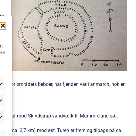
rk.
il
nu.
kke
opført.
sted for områdets beboer, når fjenden var i anmarch, nok en
atistikker
n – drej af mod Skrydstrup vandværk til Mammrelund sø…
rketing
stien (ca. 3,7 km) mod øst. Turen er frem og tilbage på ca.