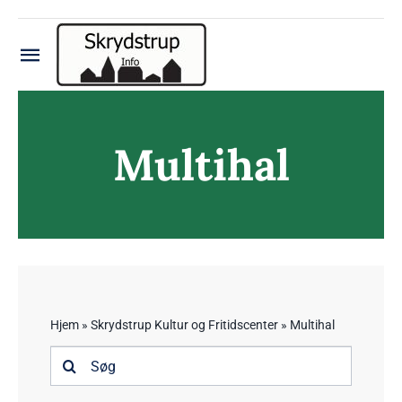
Skip
to
content
Toggle
Navigation
Håndbold
Multihal
Fodbold
Gymnastik
Badminton
Skrydstrup Seniorforening
Hjem
»
Skrydstrup Kultur og Fritidscenter
»
Multihal
Søg
Square Dansere
efter: