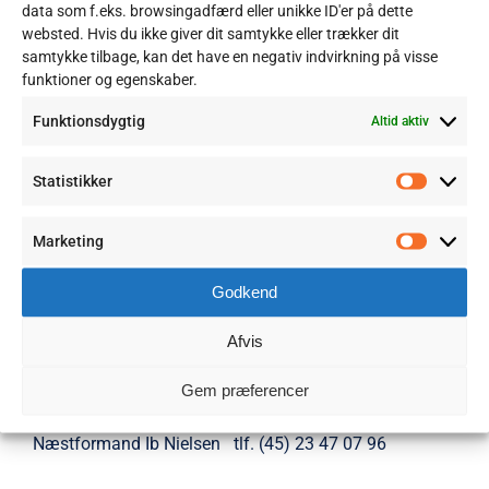
at lave kultur og fællesskaber.
data som f.eks. browsingadfærd eller unikke ID'er på dette
websted. Hvis du ikke giver dit samtykke eller trækker dit
samtykke tilbage, kan det have en negativ indvirkning på visse
funktioner og egenskaber.
Funktionsdygtig
Altid aktiv
Statistikker
Statisti
Marketing
Marketi
Godkend
Flere oplysninger om projektet kontakt:
Afvis
Gem præferencer
Formand Peter Bjørnskov tlf. (45) 29 84 02 86, eller
Næstformand Ib Nielsen tlf. (45) 23 47 07 96