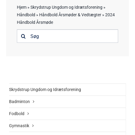
Trampestien – Oversigt
Hjem
»
Skrydstrup Ungdom og Idrætsforening
»
Håndbold
»
Håndbold Årsmøder & Vedtægter
»
2024
Information
Håndbold Årsmøde
Søg
Kontakt
efter:
Skrydstrup Ungdom og Idrætsforening
Badminton
Fodbold
Gymnastik